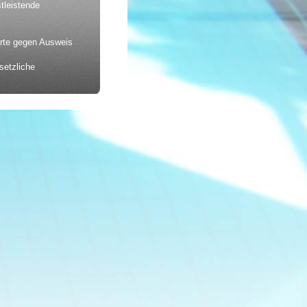
tleistende
rte gegen Ausweis
setzliche