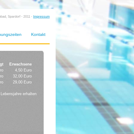
nbad, Spardorf - 2011 -
Impressum
nungszeiten
Kontakt
gt
Erwachsene
ro
4,50 Euro
ro
32,00 Euro
ro
29,00 Euro
 Lebensjahre erhalten