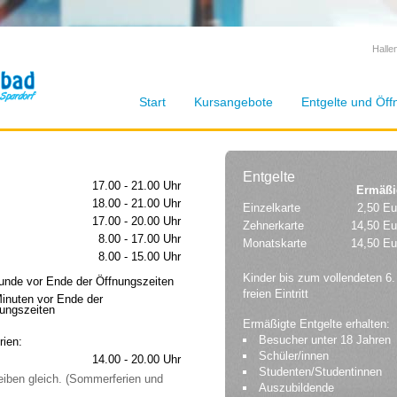
Halle
Start
Kursangebote
Entgelte und Öff
Entgelte
17.00 - 21.00 Uhr
Ermäßi
18.00 - 21.00 Uhr
Einzelkarte
2,50 Eu
17.00 - 20.00 Uhr
Zehnerkarte
14,50 Eu
8.00 - 17.00 Uhr
Monatskarte
14,50 Eu
8.00 - 15.00 Uhr
Kinder bis zum vollendeten 6.
unde vor Ende der Öffnungszeiten
freien Eintritt
inuten vor Ende der
ungszeiten
Ermäßigte Entgelte erhalten:
Besucher unter 18 Jahren
rien:
Schüler/innen
14.00 - 20.00 Uhr
Studenten/Studentinnen
iben gleich. (Sommerferien und
Auszubildende